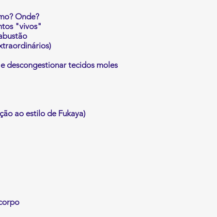
Como? Onde?
ntos "vivos"
abustão
xtraordinários)
s e descongestionar tecidos moles
ão ao estilo de Fukaya)
 corpo