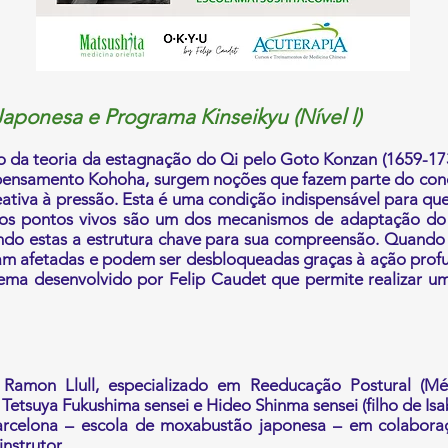
aponesa e Programa Kinseikyu (Nível l)
 teoria da estagnação do Qi pelo Goto Konzan (1659-173
e pensamento Kohoha, surgem noções que fazem parte do con
tiva à pressão. Esta é uma condição indispensável para qu
 os pontos vivos são um dos mecanismos de adaptação do 
endo estas a estrutura chave para sua compreensão. Quando 
am afetadas e podem ser desbloqueadas graças à ação profun
tema desenvolvido por Felip Caudet que permite realizar u
ad Ramon Llull, especializado em Reeducação Postural (
etsuya Fukushima sensei e Hideo Shinma sensei (filho de Isa
arcelona – escola de moxabustão japonesa – em colabora
instrutor.