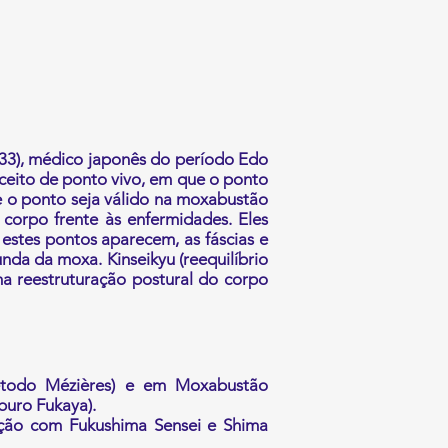
3), médico japonês do período Edo
ceito de ponto vivo, em que o ponto
e o ponto seja válido na moxabustão
corpo frente às enfermidades. Eles
estes pontos aparecem, as fáscias e
da da moxa. Kinseikyu (reequilíbrio
ma reestruturação postural do corpo
Método Mézières) e em Moxabustão
buro Fukaya).
ção com Fukushima Sensei e Shima