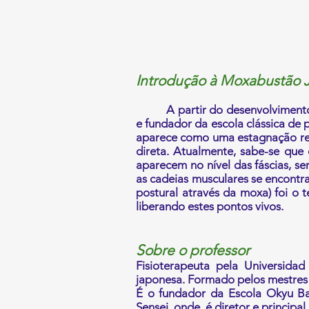
Introdução à Moxabustão J
A partir do desenvolvimento da
e fundador da escola clássica d
aparece como uma estagnação rea
direta. Atualmente, sabe-se que
aparecem no nível das fáscias, s
as cadeias musculares se encontr
postural através da moxa) foi o 
liberando estes pontos vivos.
Sobre o professor
Fisioterapeuta pela Universid
japonesa. Formado pelos mestres T
É o fundador da Escola Okyu B
Sensei, onde é diretor e principal 