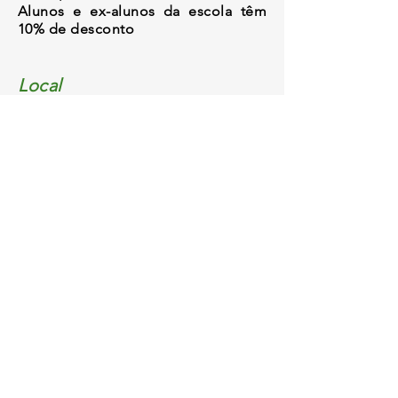
Alunos e ex-alunos da escola têm
10% de desconto
Local
RuaGervásio Fioravante, 120 Sl 103
Graças - Recife
ESCOLA MATSUSHITA